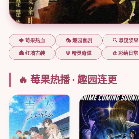
🍓 莓果热血
🎭 趣园喜剧
🔍 悬疑浆果
🏯 红墙古装
🧚 精灵奇谭
🎨 彩绘日常
🔥 莓果热播 · 趣园连更