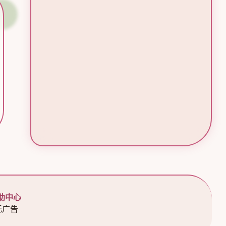
助中心
无广告