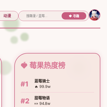
动漫
🍓 寻趣
🍓 莓果热度榜
蓝莓骑士
#1
🔥 99.9w
甜莓物语
#2
🍬 94.8w