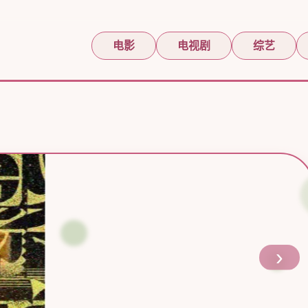
电影
电视剧
综艺
›