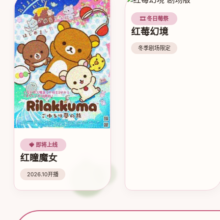
🎞️ 冬日莓祭
红莓幻境
冬季剧场限定
🍓 即将上线
红瞳魔女
2026.10开播