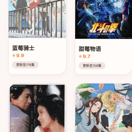
蓝莓骑士
甜莓物语
⭐ 9.9
⭐ 9.7
更新至176集
更新至158集