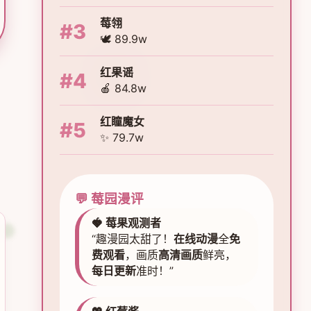
莓翎
#3
🕊️ 89.9w
红果谣
#4
🍎 84.8w
红瞳魔女
#5
✨ 79.7w
💬 莓园漫评
🍓 莓果观测者
“趣漫园太甜了！
在线动漫
全
免
费观看
，画质
高清画质
鲜亮，
每日更新
准时！”