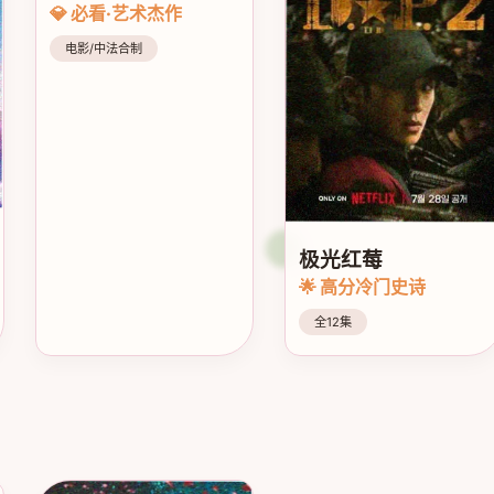
💎 必看·艺术杰作
电影/中法合制
极光红莓
🌟 高分冷门史诗
全12集