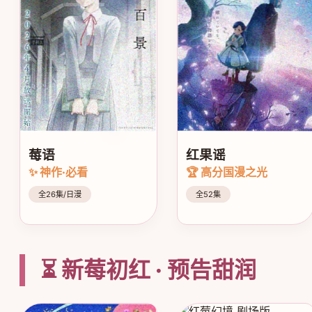
莓语
红果谣
✨ 神作·必看
🏆 高分国漫之光
全26集/日漫
全52集
⏳ 新莓初红 · 预告甜润