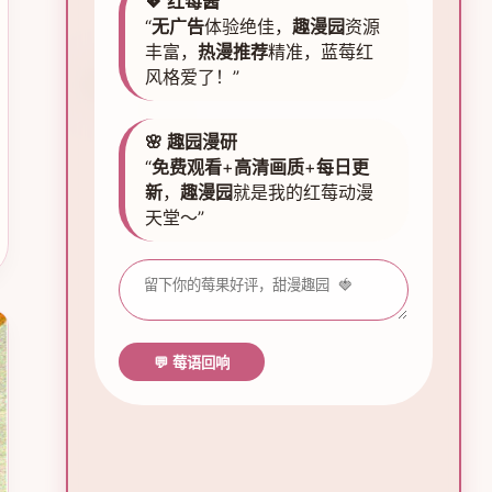
💖 红莓酱
“
无广告
体验绝佳，
趣漫园
资源
丰富，
热漫推荐
精准，蓝莓红
风格爱了！”
🌸 趣园漫研
“
免费观看
+
高清画质
+
每日更
新
，
趣漫园
就是我的红莓动漫
天堂～”
💬 莓语回响