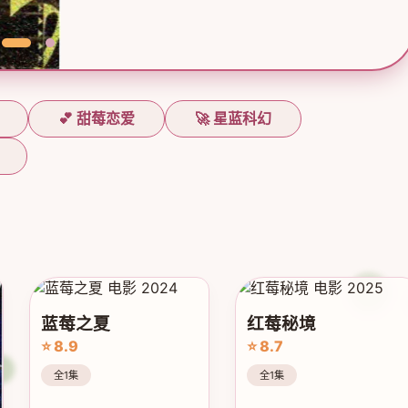
💕 甜莓恋爱
🚀 星蓝科幻
蓝莓之夏
红莓秘境
⭐ 8.9
⭐ 8.7
全1集
全1集